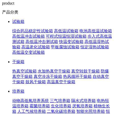
product
产品分类
试验箱
综合药品稳定性试验箱
高低温试验箱
电池高低温试验箱
高低温冲击试验箱
可程式恒温恒湿试验箱
步入式高低温
测试箱
高低温冲击测试箱
快温变试验箱
高低温湿热试
验箱
高温老化试验箱
甲板腐蚀试验箱
恒定湿热试验箱
高低温交变试验箱
干燥箱
热真空试验箱
水加热真空干燥箱
真空转鼓干燥箱
防爆
真空干燥箱
真空冷冻干燥箱
热风循环干燥箱
自动真空
干燥箱
鼓风干燥箱
高温真空干燥箱
培养箱
动物高低氧培养系统
三气培养箱
隔水式培养箱
电热恒
温培养箱
霉菌培养箱
生化培养箱
厌氧培养箱
植物生长
箱
人工气候培养箱
二氧化碳培养箱
智能光照培养箱
恒